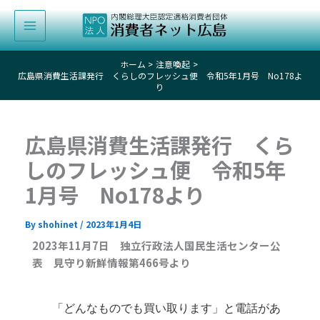
内
容
を
ス
ホーム
注意喚起
キ
広島県消費生活課発行 くらしのフレッシュ便 令和5年1月号 No178よ
り
ッ
プ
広島県消費生活課発行 くら
しのフレッシュ便 令和5年
1月号 No178より
By
shohinet
/
2023年1月4日
2023年11月7日 独立行政法人国民生活センター公
表 見守り新鮮情報第466号より
「どんなものでも買い取ります」と電話があ