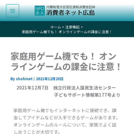
内
容
を
ス
ホーム
注意喚起
キ
家庭用ゲーム機でも！ オンラインゲームの課金に注意！
ッ
プ
家庭用ゲーム機でも！ オン
ラインゲームの課金に注意！
By
shohinet
/
2021年12月20日
2021年12月7日 独立行政法人国民生活センター
子どもサポート情報第177号より
家庭用ゲーム機でもインターネットに接続でき、課
金してアイテムなどが入手できるゲームがあります。
オンラインゲームのルールについて、家族でよく話
し合うことが大切です。